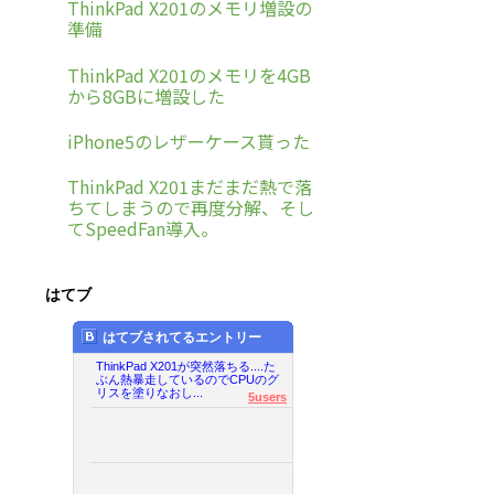
ThinkPad X201のメモリ増設の
準備
ThinkPad X201のメモリを4GB
から8GBに増設した
iPhone5のレザーケース貰った
ThinkPad X201まだまだ熱で落
ちてしまうので再度分解、そし
てSpeedFan導入。
はてブ
はてブされてるエントリー
ThinkPad X201が突然落ちる....た
ぶん熱暴走しているのでCPUのグ
リスを塗りなおし...
5users