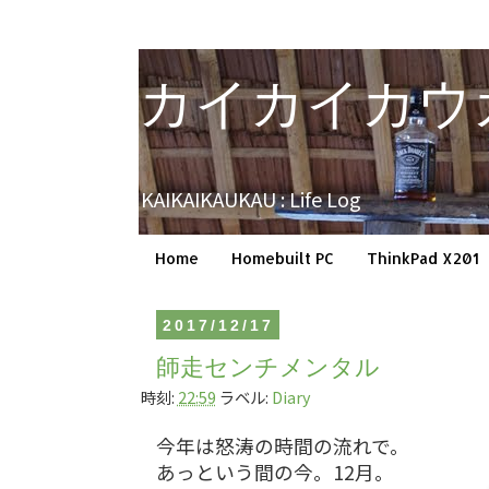
カイカイカウ
KAIKAIKAUKAU : Life Log
Home
Homebuilt PC
ThinkPad X201
2017/12/17
師走センチメンタル
時刻:
22:59
ラベル:
Diary
今年は怒涛の時間の流れで。
あっという間の今。12月。