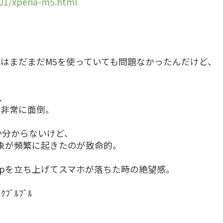
/01/xperia-m5.html
。
はまだまだM5を使っていても問題なかったんだけど、
。
、
が非常に面倒。
か分からないけど、
う現象が頻繁に起きたのが致命的。
Mapを立ち上げてスマホが落ちた時の絶望感。
ﾌﾞﾙﾌﾞﾙ