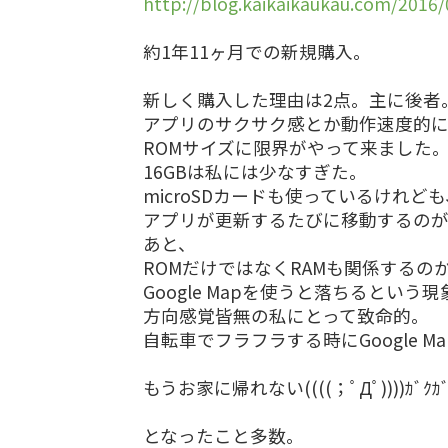
http://blog.kaikaikaukau.com/2016
約1年11ヶ月での新規購入。
新しく購入した理由は2点。主に後者
アプリのサクサク感とか動作速度的に
ROMサイズに限界がやって来ました
16GBは私には少なすぎた。
microSDカードも使っているけれども
アプリが更新するたびに移動するの
あと、
ROMだけではなくRAMも関係するの
Google Mapを使うと落ちるとい
方向感覚皆無の私にとって致命的。
自転車でフラフラする時にGoogle 
もうお家に帰れない((((；ﾟДﾟ))))ｶﾞｸｶﾞｸ
となったこと多数。