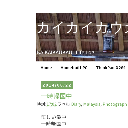
カイカイカウ
KAIKAIKAUKAU : Life Log
Home
Homebuilt PC
ThinkPad X201
2014/08/22
一時帰国中
時刻:
17:02
ラベル:
Diary
,
Malaysia
,
Photograph
忙しい最中
一時帰国中