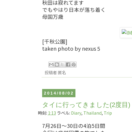
秋田は寂れてます
でもやはり日本が落ち着く
母国万歳
[千秋公園]
taken photo by nexus 5
投稿者
匿名
2014/08/02
タイに行ってきました(2度目)
時刻:
1:13
ラベル:
Diary
,
Thailand
,
Trip
7月26日～30日の4泊5日間