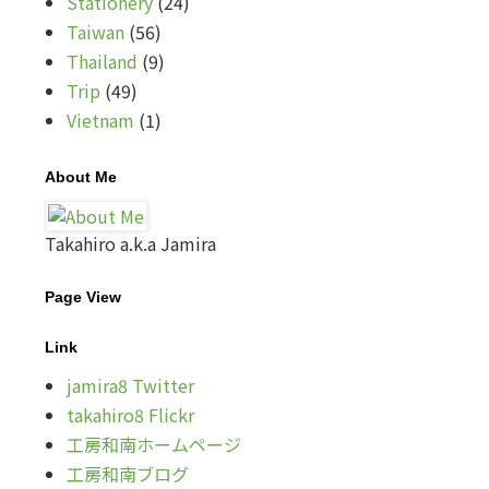
Stationery
(24)
Taiwan
(56)
Thailand
(9)
Trip
(49)
Vietnam
(1)
About Me
Takahiro a.k.a Jamira
Page View
Link
jamira8 Twitter
takahiro8 Flickr
工房和南ホームページ
工房和南ブログ