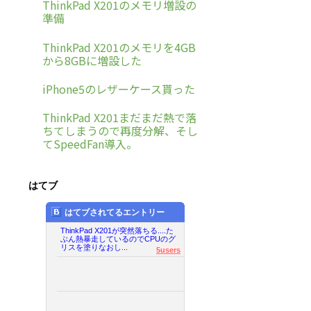
ThinkPad X201のメモリ増設の
準備
ThinkPad X201のメモリを4GB
から8GBに増設した
iPhone5のレザーケース貰った
ThinkPad X201まだまだ熱で落
ちてしまうので再度分解、そし
てSpeedFan導入。
はてブ
はてブされてるエントリー
ThinkPad X201が突然落ちる....た
ぶん熱暴走しているのでCPUのグ
リスを塗りなおし...
5users