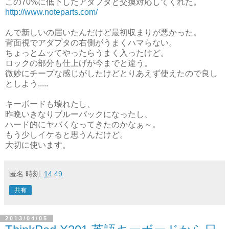
この70%に低下したアダプタと交換対応してくれた。
http://www.noteparts.com/
んで新しいの届いたんだけど最初収まりが悪かった。
背面視でアダプタの右側がうまくハマらない。
ちょっとムッてやったらうまく入ったけど。
ロックの部分も仕上げが今までと違う。
微妙にチープな感じがしたけどとりあえず使えたので良し
としよう.....
キーボードも壊れたし、
昨晩いきなりブルーバックになったし、
ハード的にヤバくなってきたのかなぁ～。
もう少しイケると思うんだけど。
大切に使います。
匿名
時刻:
14:49
共有
2013/04/05