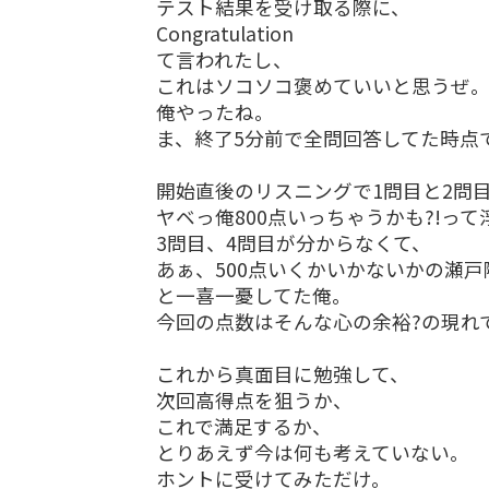
テスト結果を受け取る際に、
Congratulation
て言われたし、
これはソコソコ褒めていいと思うぜ
俺やったね。
ま、終了5分前で全問回答してた時点
開始直後のリスニングで1問目と2問
ヤベっ俺800点いっちゃうかも?!って
3問目、4問目が分からなくて、
あぁ、500点いくかいかないかの瀬戸際だ
と一喜一憂してた俺。
今回の点数はそんな心の余裕?の現れ
これから真面目に勉強して、
次回高得点を狙うか、
これで満足するか、
とりあえず今は何も考えていない。
ホントに受けてみただけ。