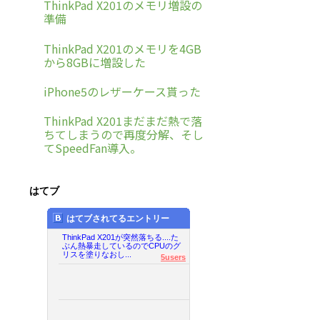
ThinkPad X201のメモリ増設の
準備
ThinkPad X201のメモリを4GB
から8GBに増設した
iPhone5のレザーケース貰った
ThinkPad X201まだまだ熱で落
ちてしまうので再度分解、そし
てSpeedFan導入。
はてブ
はてブされてるエントリー
ThinkPad X201が突然落ちる....た
ぶん熱暴走しているのでCPUのグ
リスを塗りなおし...
5users