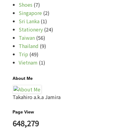
Shoes
(7)
Singapore
(2)
Sri Lanka
(1)
Stationery
(24)
Taiwan
(56)
Thailand
(9)
Trip
(49)
Vietnam
(1)
About Me
Takahiro a.k.a Jamira
Page View
648,279