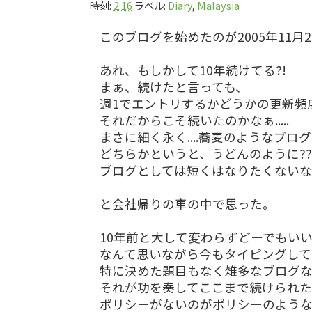
時刻:
2:16
ラベル:
Diary
,
Malaysia
このブログを始めたのが2005年11月2
あれ、もしかして10年続けてる?!
まぁ、続けたと言っても、
週1でエントリするかどうかの更新頻
それだからこそ続いたのかなぁ.....
まさに細く永く....蕎麦のようなブログ
どちらかというと、うどんのように?
ブログとしては短くはなりたくないなぁ.
と会社帰りの車の中で思った。
10年前と大して変わらずどーでもいいこ
なんて思いながら今もタイピングして
特に決めた題目もなく雑多なブログ
それが功を奏してここまで続けられ
ポリシーがないのがポリシーのよう