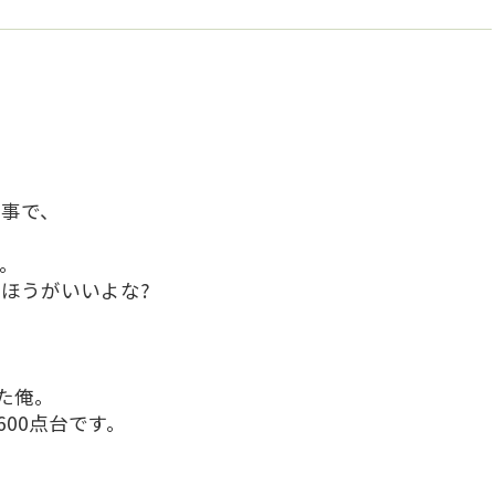
う事で、
。
ほうがいいよな?
た俺。
600点台です。