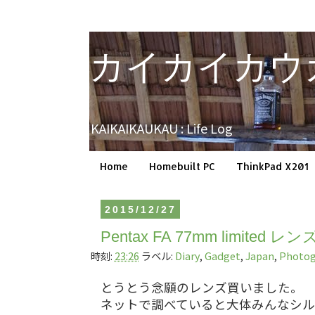
カイカイカウ
KAIKAIKAUKAU : Life Log
Home
Homebuilt PC
ThinkPad X201
2015/12/27
Pentax FA 77mm limite
時刻:
23:26
ラベル:
Diary
,
Gadget
,
Japan
,
Photog
とうとう念願のレンズ買いました。
ネットで調べていると大体みんなシル