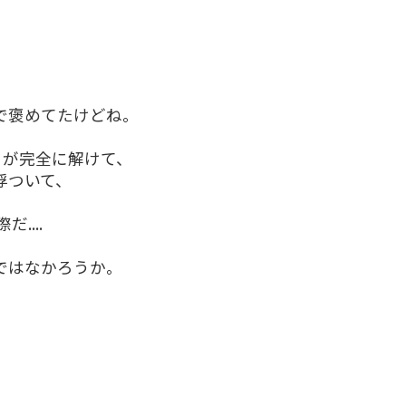
。
で褒めてたけどね。
目が完全に解けて、
浮ついて、
....
ではなかろうか。