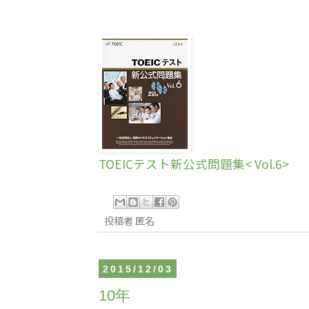
TOEICテスト新公式問題集< Vol.6>
投稿者
匿名
2015/12/03
10年