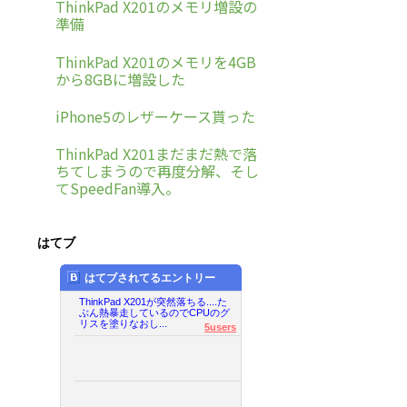
ThinkPad X201のメモリ増設の
準備
ThinkPad X201のメモリを4GB
から8GBに増設した
iPhone5のレザーケース貰った
ThinkPad X201まだまだ熱で落
ちてしまうので再度分解、そし
てSpeedFan導入。
はてブ
はてブされてるエントリー
ThinkPad X201が突然落ちる....た
ぶん熱暴走しているのでCPUのグ
リスを塗りなおし...
5users