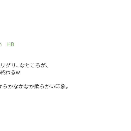
m HB
グリ...なところが、
終わるw
だからかなかなか柔らかい印象。