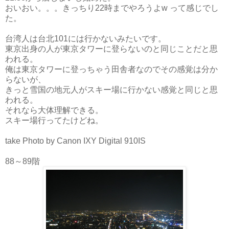
おいおい。。。きっちり22時までやろうよw って感じでし
た。
台湾人は台北101には行かないみたいです。
東京出身の人が東京タワーに登らないのと同じことだと思
われる。
俺は東京タワーに登っちゃう田舎者なのでその感覚は分か
らないが、
きっと雪国の地元人がスキー場に行かない感覚と同じと思
われる。
それなら大体理解できる。
スキー場行ってたけどね。
take Photo by Canon IXY Digital 910IS
88～89階