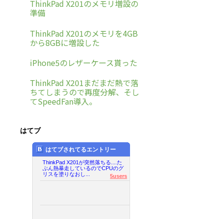
ThinkPad X201のメモリ増設の
準備
ThinkPad X201のメモリを4GB
から8GBに増設した
iPhone5のレザーケース貰った
ThinkPad X201まだまだ熱で落
ちてしまうので再度分解、そし
てSpeedFan導入。
はてブ
はてブされてるエントリー
ThinkPad X201が突然落ちる....た
ぶん熱暴走しているのでCPUのグ
リスを塗りなおし...
5users