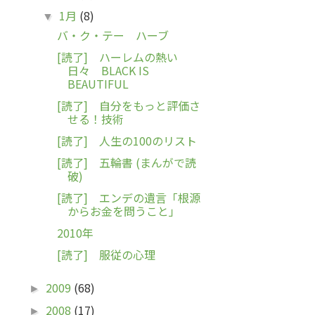
1月
(8)
▼
バ・ク・テー ハーブ
[読了] ハーレムの熱い
日々 BLACK IS
BEAUTIFUL
[読了] 自分をもっと評価さ
せる！技術
[読了] 人生の100のリスト
[読了] 五輪書 (まんがで読
破)
[読了] エンデの遺言「根源
からお金を問うこと」
2010年
[読了] 服従の心理
2009
(68)
►
2008
(17)
►