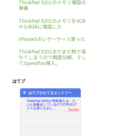
ThinkPad X201のメモリ増設の
準備
ThinkPad X201のメモリを4GB
から8GBに増設した
iPhone5のレザーケース貰った
ThinkPad X201まだまだ熱で落
ちてしまうので再度分解、そし
てSpeedFan導入。
はてブ
はてブされてるエントリー
ThinkPad X201が突然落ちる....た
ぶん熱暴走しているのでCPUのグ
リスを塗りなおし...
5users