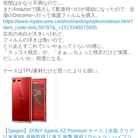
状態はかなり不満なので.....
またAmazonで購入して配達待つのが億劫になったので、近
場のDocomoへ行って保護フィルムを購入。
https://www.mydocomo.com/onlineshop/options/detail.html?
item_code=AAL56787&_=1513346073935
左右の余白が大きいけれど、
フィルムの浮きは無いので、
とりあえずこれでいいやぁってぐらいの感じ。
「スッゴイ残念」が、「まぁ.....ちょっと残念だけど保護...
だし...いいか」程度になる。
ケースはTPU素材だけど思ったよりも固い。
【Spigen】SONY Xperia XZ Premium ケース, [ 全面 クリア
] [ 米軍MIL規格取得 ] [ 落下 衝撃 吸収 ] ウルトラ・ハイブリ