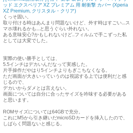
ッド エクスペリア XZ プレミアム 用 耐衝撃 カバー (Xperia
XZ Premium, クリスタル・クリア)
くっそ固い。
取り付ける時はあんまり問題ないけど、外す時はすごい...ス
マホ壊れるかも...と思うぐらい外れない。
ある意味安心?かもしれないけど..フィルムで手こずった私
としては大変でした。
実際の使い勝手としては、
5.5インチはデカいんだなって実感した。
片手操作だやはり5インチよりもぎこちなくなる。
ただ画面が大きいっていうのは視認する上では便利だと感
じるので、
デカいからダメとは言えない。
画面については自分に合ったサイズを吟味する必要がある
と思います。
ROMサイズについては64GBで充分。
これにM5から引き継いだmicroSDカードを挿入したので、
しばらく問題ないと感じる。