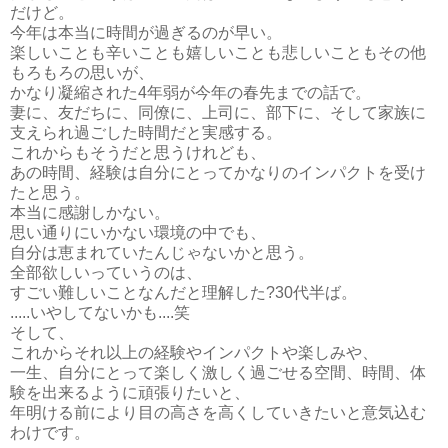
だけど。
今年は本当に時間が過ぎるのが早い。
楽しいことも辛いことも嬉しいことも悲しいこともその他
もろもろの思いが、
かなり凝縮された4年弱が今年の春先までの話で。
妻に、友だちに、同僚に、上司に、部下に、そして家族に
支えられ過ごした時間だと実感する。
これからもそうだと思うけれども、
あの時間、経験は自分にとってかなりのインパクトを受け
たと思う。
本当に感謝しかない。
思い通りにいかない環境の中でも、
自分は恵まれていたんじゃないかと思う。
全部欲しいっていうのは、
すごい難しいことなんだと理解した?30代半ば。
.....いやしてないかも....笑
そして、
これからそれ以上の経験やインパクトや楽しみや、
一生、自分にとって楽しく激しく過ごせる空間、時間、体
験を出来るように頑張りたいと、
年明ける前により目の高さを高くしていきたいと意気込む
わけです。