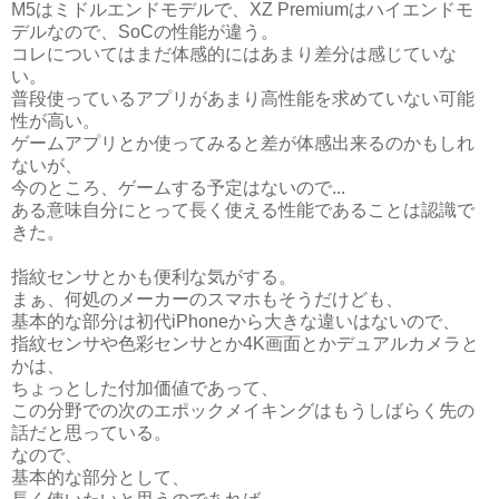
M5はミドルエンドモデルで、XZ Premiumはハイエンドモ
デルなので、SoCの性能が違う。
コレについてはまだ体感的にはあまり差分は感じていな
い。
普段使っているアプリがあまり高性能を求めていない可能
性が高い。
ゲームアプリとか使ってみると差が体感出来るのかもしれ
ないが、
今のところ、ゲームする予定はないので...
ある意味自分にとって長く使える性能であることは認識で
きた。
指紋センサとかも便利な気がする。
まぁ、何処のメーカーのスマホもそうだけども、
基本的な部分は初代iPhoneから大きな違いはないので、
指紋センサや色彩センサとか4K画面とかデュアルカメラと
かは、
ちょっとした付加価値であって、
この分野での次のエポックメイキングはもうしばらく先の
話だと思っている。
なので、
基本的な部分として、