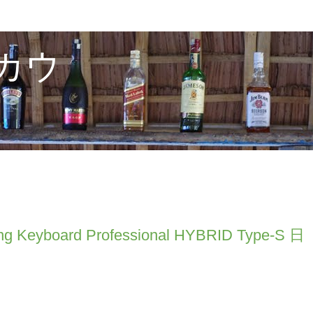
カウ
Keyboard Professional HYBRID Type-S 日