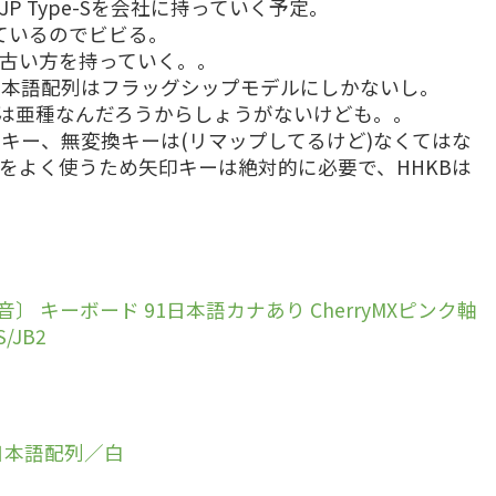
al JP Type-Sを会社に持っていく予定。
ているのでビビる。
古い方を持っていく。。
日本語配列はフラッグシップモデルにしかないし。
列は亜種なんだろうからしょうがないけども。。
キー、無変換キーは(リマップしてるけど)なくてはな
をよく使うため矢印キーは絶対的に必要で、HHKBは
ss S〔静音〕 キーボード 91日本語カナあり CherryMXピンク軸
/JB2
e-S 日本語配列／白