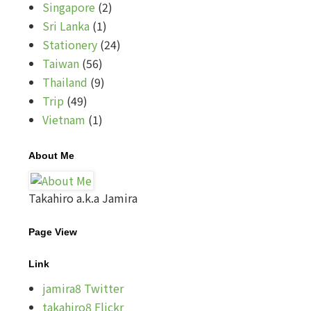
Singapore
(2)
Sri Lanka
(1)
Stationery
(24)
Taiwan
(56)
Thailand
(9)
Trip
(49)
Vietnam
(1)
About Me
Takahiro a.k.a Jamira
Page View
Link
jamira8 Twitter
takahiro8 Flickr