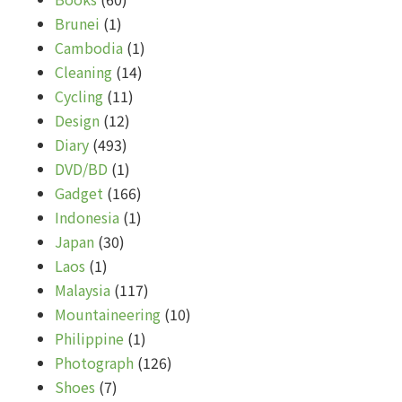
Brunei
(1)
Cambodia
(1)
Cleaning
(14)
Cycling
(11)
Design
(12)
Diary
(493)
DVD/BD
(1)
Gadget
(166)
Indonesia
(1)
Japan
(30)
Laos
(1)
Malaysia
(117)
Mountaineering
(10)
Philippine
(1)
Photograph
(126)
Shoes
(7)