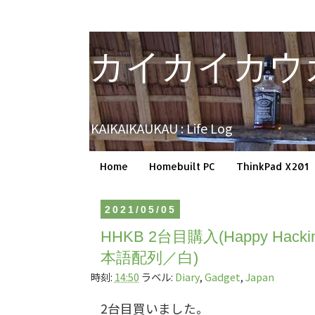
カイカイカウ
KAIKAIKAUKAU : Life Log
Home
Homebuilt PC
ThinkPad X201
2021/05/05
HHKB 2台目購入(Happy Hacking 
本語配列／白)
時刻:
14:50
ラベル:
Diary
,
Gadget
,
Japan
2台目買いました。