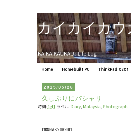
カイカイカウ
KAIKAIKAUKAU : Life Log
Home
Homebuilt PC
ThinkPad X201
2015/05/28
久しぶりにパシャリ
時刻:
1:41
ラベル:
Diary
,
Malaysia
,
Photograph
[時間の裏側]