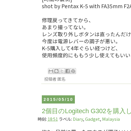
shot by Pentax K-5 with FA35mm F2
修理戻ってきてから、
あまり撮ってない。
レンズ取り外しボタンは直ったんだ
今度は電源レバーの調子が悪い。
K-5購入して4年ぐらい経つけど、
使用頻度的にももう少し使えてもいい
投稿者
匿名
2015/05/10
2個目のLogitech G302を購
時刻:
18:51
ラベル:
Diary
,
Gadget
,
Malaysia