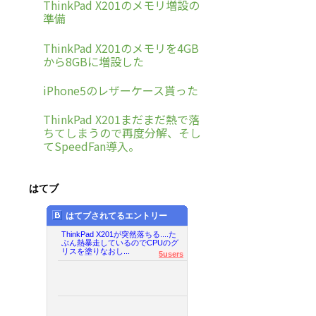
ThinkPad X201のメモリ増設の
準備
ThinkPad X201のメモリを4GB
から8GBに増設した
iPhone5のレザーケース貰った
ThinkPad X201まだまだ熱で落
ちてしまうので再度分解、そし
てSpeedFan導入。
はてブ
はてブされてるエントリー
ThinkPad X201が突然落ちる....た
ぶん熱暴走しているのでCPUのグ
リスを塗りなおし...
5users