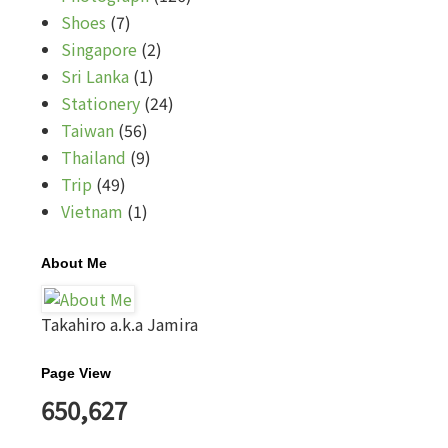
Shoes
(7)
Singapore
(2)
Sri Lanka
(1)
Stationery
(24)
Taiwan
(56)
Thailand
(9)
Trip
(49)
Vietnam
(1)
About Me
Takahiro a.k.a Jamira
Page View
650,627