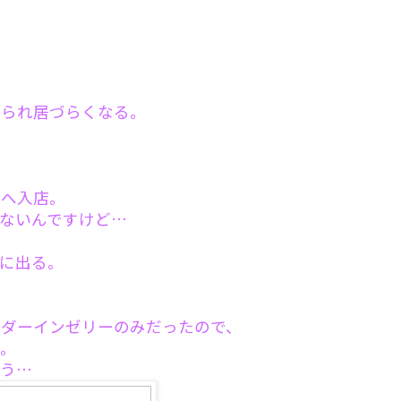
てられ居づらくなる。
ニへ入店。
ないんですけど…
に出る。
ィダーインゼリーのみだったので、
る。
ろう…