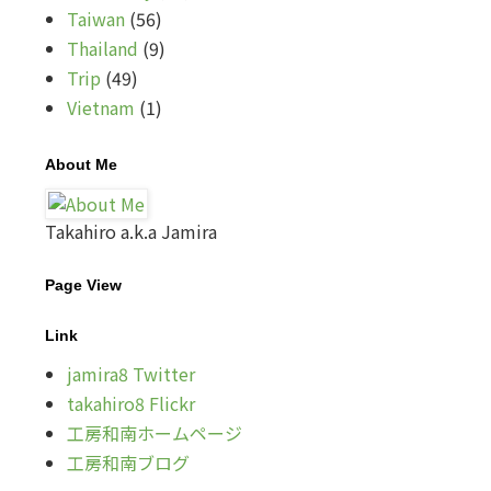
Taiwan
(56)
Thailand
(9)
Trip
(49)
Vietnam
(1)
About Me
Takahiro a.k.a Jamira
Page View
Link
jamira8 Twitter
takahiro8 Flickr
工房和南ホームページ
工房和南ブログ