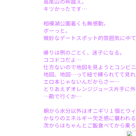
高尾山の峠越え。
キツかったです…
相模湖公園着くも無感動。
ボーっと。
微妙なデートスポット的雰囲気に中
帰りは例のごとく、迷子になる。
ココドコだよ…
仕方ないので地図を見ようとコンビ
地図、地図…って紐で縛られてて見れ
エロ本じゃないんだからさー…
とりあえずオレンジジュース片手に外
…勘で行くか…
朝から水分以外はオニギリ１個とウ
かなりのエネルギー欠乏感に襲われ
次からはちゃんとご飯食べてから乗