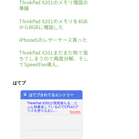
ThinkPad X201のメモリ増設の
準備
ThinkPad X201のメモリを4GB
から8GBに増設した
iPhone5のレザーケース貰った
ThinkPad X201まだまだ熱で落
ちてしまうので再度分解、そし
てSpeedFan導入。
はてブ
はてブされてるエントリー
ThinkPad X201が突然落ちる....た
ぶん熱暴走しているのでCPUのグ
リスを塗りなおし...
5users