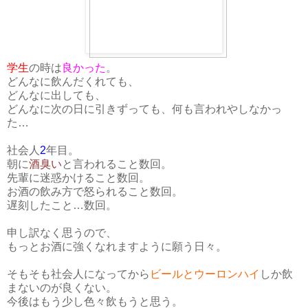
学生
の時は
良かった
。
どんなに飲んだくれても、
どんなに出しても、
どんなに次の日に引きずっても、何も言われやしなかっ
た…
社会人
2
年目。
朝に
酒臭い
と言われること数回。
先輩に迷惑かけること数回。
お酒の飲み方で怒られること数回。
遅刻したこと…数回。
申し訳なく思うので、
もっとお酒に強くなれますように願う日々。
そもそも社会人になってから
ビールとウーロンハイ
しか飲
まないのが良くない。
今後はもう少し色々飲もうと思う。