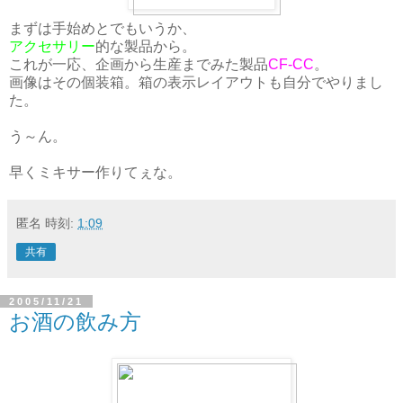
まずは手始めとでもいうか、
アクセサリー
的な製品から。
これが一応、企画から生産までみた製品
CF-CC
。
画像はその個装箱。箱の表示レイアウトも自分でやりまし
た。
う～ん。
早くミキサー作りてぇな。
匿名
時刻:
1:09
共有
2005/11/21
お酒の飲み方