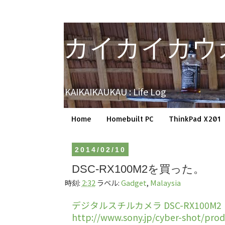
カイカイカウ
KAIKAIKAUKAU : Life Log
Home
Homebuilt PC
ThinkPad X201
2014/02/10
DSC-RX100M2を買った。
時刻:
2:32
ラベル:
Gadget
,
Malaysia
デジタルスチルカメラ DSC-RX100M2
http://www.sony.jp/cyber-shot/pro