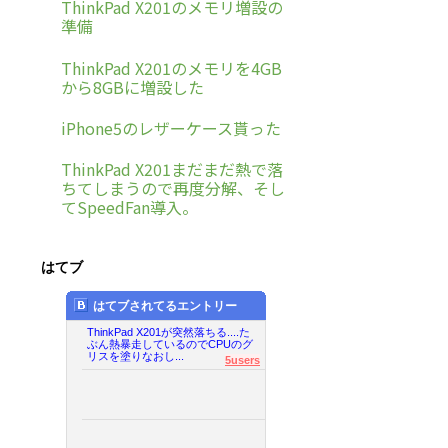
ThinkPad X201のメモリ増設の
準備
ThinkPad X201のメモリを4GB
から8GBに増設した
iPhone5のレザーケース貰った
ThinkPad X201まだまだ熱で落
ちてしまうので再度分解、そし
てSpeedFan導入。
はてブ
はてブされてるエントリー
ThinkPad X201が突然落ちる....た
ぶん熱暴走しているのでCPUのグ
リスを塗りなおし...
5users