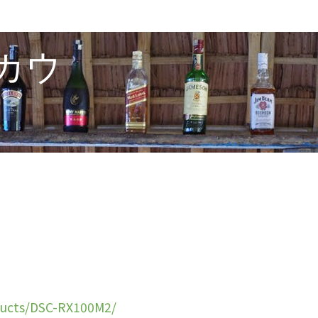
カウ
ducts/DSC-RX100M2/