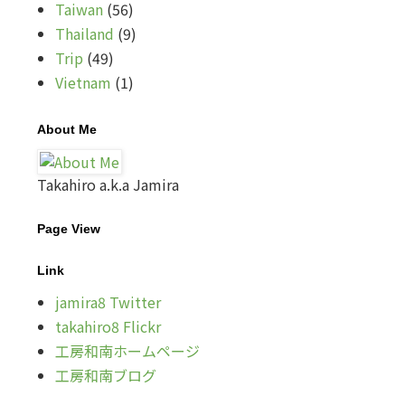
Taiwan
(56)
Thailand
(9)
Trip
(49)
Vietnam
(1)
About Me
Takahiro a.k.a Jamira
Page View
Link
jamira8 Twitter
takahiro8 Flickr
工房和南ホームページ
工房和南ブログ